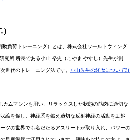
.）
d Training＝初動負荷トレーニング）とは、株式会社ワールドウィング
医学研究所 所長である小山 裕史（こやま やすし）先生が創
た次世代のトレーニング法です。
小山先生の経歴について詳
L.T.カムマシンを用い、リラックスした状態の筋肉に適切な
の収縮を促し、神経系を鍛え適切な反射神経の活動を励起
ポーツの世界でも名だたるアスリートが取り入れ、パワーの
らの早期復帰に活用されています。興味をお持ちの方は、ま