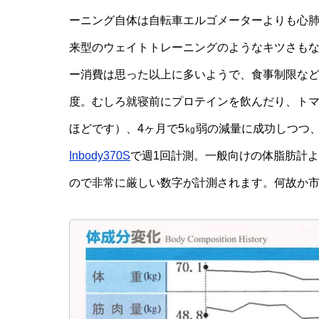
ーニング自体は自転車エルゴメーターよりも心
来型のウェイトトレーニングのようなキツさも
ー消費は思った以上に多いようで、食事制限な
度。むしろ就寝前にプロテインを飲んだり、ト
ほどです）、4ヶ月で5㎏弱の減量に成功しつつ
Inbody370S
で週1回計測。一般向けの体脂肪計
ので非常に厳しい数字が計測されます。何故か市