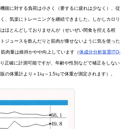
肺機能に対する負荷は小さく（要するに疲れは少なく）、従
なく、気楽にトレーニングを継続できました。しかしカロリ
どはほとんどしておりませんが（せいぜい間食を控える程
マトジュースを飲んだりと筋肉が痩せないように気を使った
、筋肉量は維持かやや向上しています（
体成分分析装置ITO-
より正確に計測可能ですが、年齢や性別などで補正をしない
販の体重計より＋1㎏～1.5㎏で体重が測定されます）。