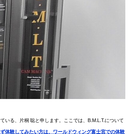
る、片桐 聡と申します。ここでは、B.M.L.T.について
まず体験してみたい方は、ワールドウィング富士宮での体験